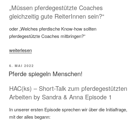
„Müssen pferdegestützte Coaches
gleichzeitig gute ReiterInnen sein?“
oder „Welches pferdische Know-how sollten
pferdegestützte Coaches mitbringen?“
„Müssen
weiterlesen
pferdegestützte
Coaches
VERÖFFENTLICHT
6. MAI 2022
Reiter
AM
Pferde spiegeln Menschen!
sein?“
HAC(ks) – Short-Talk zum pferdegestützten
Arbeiten by Sandra & Anna Episode 1
In unserer ersten Episode sprechen wir über die Initialfrage,
mit der alles begann: