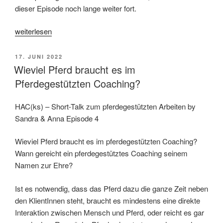
dieser Episode noch lange weiter fort.
„Rollen
weiterlesen
und
Funktionen
VERÖFFENTLICHT
17. JUNI 2022
der
AM
Wieviel Pferd braucht es im
Pferde
Pferdegestützten Coaching?
im
Coaching“
HAC(ks) – Short-Talk zum pferdegestützten Arbeiten by
Sandra & Anna Episode 4
Wieviel Pferd braucht es im pferdegestützten Coaching?
Wann gereicht ein pferdegestütztes Coaching seinem
Namen zur Ehre?
Ist es notwendig, dass das Pferd dazu die ganze Zeit neben
den KlientInnen steht, braucht es mindestens eine direkte
Interaktion zwischen Mensch und Pferd, oder reicht es gar