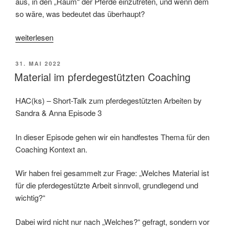
aus, in den „Raum“ der Pferde einzutreten, und wenn dem
so wäre, was bedeutet das überhaupt?
„Wieviel
weiterlesen
Pferd
braucht
VERÖFFENTLICHT
31. MAI 2022
es
AM
Material im pferdegestützten Coaching
im
Pferdegestützten
HAC(ks) – Short-Talk zum pferdegestützten Arbeiten by
Coaching?“
Sandra & Anna Episode 3
In dieser Episode gehen wir ein handfestes Thema für den
Coaching Kontext an.
Wir haben frei gesammelt zur Frage: „Welches Material ist
für die pferdegestützte Arbeit sinnvoll, grundlegend und
wichtig?“
Dabei wird nicht nur nach „Welches?“ gefragt, sondern vor