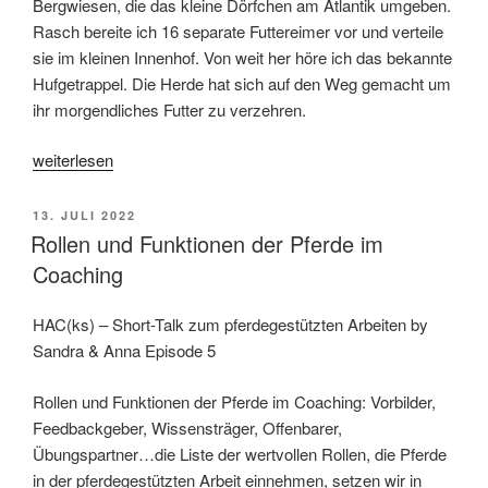
Bergwiesen, die das kleine Dörfchen am Atlantik umgeben.
Rasch bereite ich 16 separate Futtereimer vor und verteile
sie im kleinen Innenhof. Von weit her höre ich das bekannte
Hufgetrappel. Die Herde hat sich auf den Weg gemacht um
ihr morgendliches Futter zu verzehren.
„Souverän
weiterlesen
führen
heißt
VERÖFFENTLICHT
13. JULI 2022
auch:
AM
Rollen und Funktionen der Pferde im
wissen,
Coaching
wann
das
HAC(ks) – Short-Talk zum pferdegestützten Arbeiten by
Wasser
Sandra & Anna Episode 5
flach
genug
Rollen und Funktionen der Pferde im Coaching: Vorbilder,
ist.“
Feedbackgeber, Wissensträger, Offenbarer,
Übungspartner…die Liste der wertvollen Rollen, die Pferde
in der pferdegestützten Arbeit einnehmen, setzen wir in