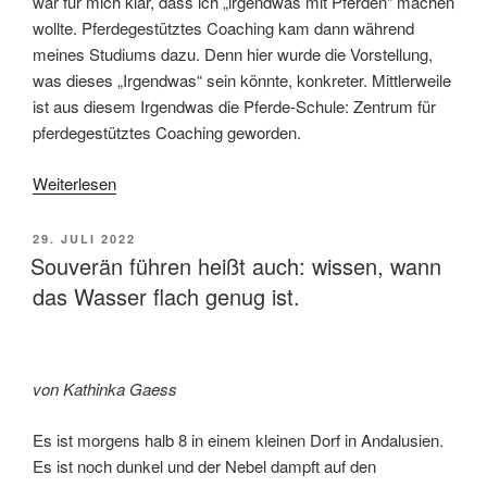
war für mich klar, dass ich „irgendwas mit Pferden“ machen
wollte. Pferdegestütztes Coaching kam dann während
meines Studiums dazu. Denn hier wurde die Vorstellung,
was dieses „Irgendwas“ sein könnte, konkreter. Mittlerweile
ist aus diesem Irgendwas die Pferde-Schule: Zentrum für
pferdegestütztes Coaching geworden.
Weiterlesen
VERÖFFENTLICHT
29. JULI 2022
AM
Souverän führen heißt auch: wissen, wann
das Wasser flach genug ist.
von Kathinka Gaess
Es ist morgens halb 8 in einem kleinen Dorf in Andalusien.
Es ist noch dunkel und der Nebel dampft auf den