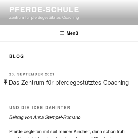
Zum
PFERDE-SCHULE
Inhalt
Zentrum für pferdegestütztes Coaching
springen
Menü
BLOG
VERÖFFENTLICHT
20. SEPTEMBER 2021
AM
Das Zentrum für pferdegestütztes Coaching
UND DIE IDEE DAHINTER
Beitrag von
Anna Stempel-Romano
Pferde begleiten mit seit meiner Kindheit, denn schon früh