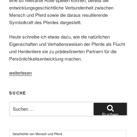
eine so relevante Rolle spielen können, bereits die
entwicklungsgeschichtliche Verbundenheit zwischen
Mensch und Pferd sowie die daraus resultierende
Symbolkraft des Pferdes dargestellt.
Heute schreibe ich etwas dazu, wie die natürlichen
Eigenschaften und Verhaltensweisen der Pferde als Flucht
und Herdentiere sie zu prädestinierten Partnern für die
Persönlichkeitsentwicklung machen.
„Pferdegestütztes
weiterlesen
Coaching
II“
SUCHE
Suchen
nach:
Suchen
Geschichte von Mensch und Pferd