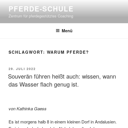
Zum
PFERDE-SCHULE
Inhalt
Zentrum für pferdegestütztes Coaching
springen
Menü
SCHLAGWORT:
WARUM PFERDE?
VERÖFFENTLICHT
29. JULI 2022
AM
Souverän führen heißt auch: wissen, wann
das Wasser flach genug ist.
von Kathinka Gaess
Es ist morgens halb 8 in einem kleinen Dorf in Andalusien.