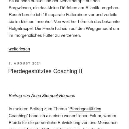
Es ist noch dunkel und der Nebel dampft auf den
Bergwiesen, die das kleine Dörfchen am Atlantik umgeben.
Rasch bereite ich 16 separate Futtereimer vor und verteile
sie im kleinen Innenhof. Von weit her höre ich das bekannte
Hufgetrappel. Die Herde hat sich auf den Weg gemacht um
ihr morgendliches Futter zu verzehren.
„Souverän
weiterlesen
führen
heißt
VERÖFFENTLICHT
2. AUGUST 2021
auch:
AM
Pferdegestütztes Coaching II
wissen,
wann
das
Beitrag von
Anna Stempel-Romano
Wasser
flach
In meinem Beitrag zum Thema “
Pferdegestütztes
genug
Coaching
” habe ich als einen wesentlichen Faktor, warum
ist.“
Pferde für die persönliche Entwicklung von uns Menschen