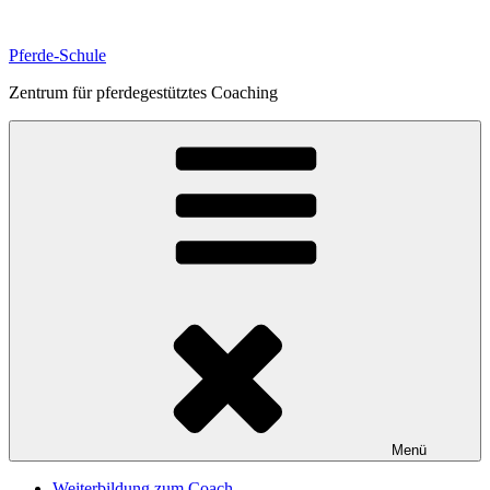
Zum
Inhalt
Pferde-Schule
springen
Zentrum für pferdegestütztes Coaching
Menü
Weiterbildung zum Coach