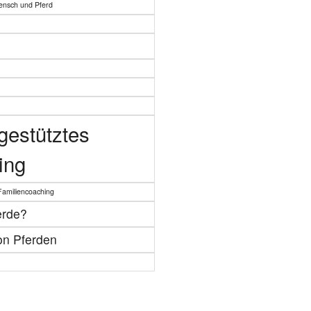
ensch und Pferd
gestütztes
ing
Familiencoaching
erde?
on Pferden