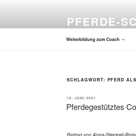
Zum
Inhalt
PFERDE-S
springen
Zentrum für pferdegestütztes C
Weiterbildung zum Coach
SCHLAGWORT:
PFERD AL
VERÖFFENTLICHT
16. JUNI 2021
AM
Pferdegestütztes C
Beitrag von
Anna-Stempel-Rom