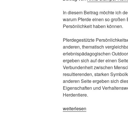
In diesem Beitrag möchte ich d
warum Pferde einen so großen E
Persönlichkeit haben können.
Pferdegestützte Persönlichkeit
anderen, thematisch vergleichb
erlebnispädagogischen Outdoor-
ergeben sich auf der einen Seit
Verbundenheit zwischen Mensch
resultierenden, starken Symbolk
anderen Seite ergeben sich dies
Eigenschaften und Verhaltenswe
Herdentiere.
„Pferdegestütztes
weiterlesen
Coaching“