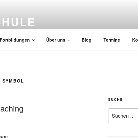
CHULE
oaching
Fortbildungen
Über uns
Blog
Termine
Ko
S SYMBOL
SUCHE
oaching
Suchen
nach:
ano