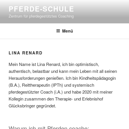
Zum
PFERDE-SCHULE
Inhalt
Zentrum für pferdegestütztes Coaching
springen
Menü
LINA RENARD
Mein Name ist Lina Renard, ich bin optimistisch,
authentisch, belastbar und kann mein Leben mit all seinen
Herausforderungen genießen. Ich bin Kindheitspädagogin
(B.A.), Reittherapeutin (IPTh) und systemisch
pferdegestützter Coach (i.A.) und habe 2020 mit meiner
Kollegin zusammen den Therapie- und Erlebnishof
Glücksbringer gegründet.
Warum ich mit Pferden coache: