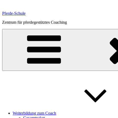
Zum
Inhalt
Pferde-Schule
springen
Zentrum für pferdegestütztes Coaching
Weiterbildung zum Coach
Gesamtpaket