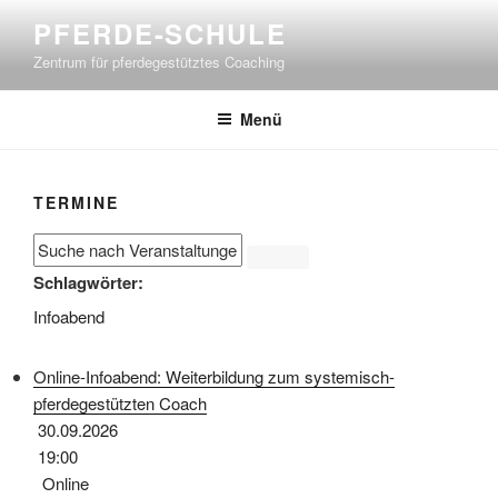
Zum
PFERDE-SCHULE
Inhalt
Zentrum für pferdegestütztes Coaching
springen
Menü
TERMINE
Schlagwörter:
Infoabend
Online-Infoabend: Weiterbildung zum systemisch-
pferdegestützten Coach
30.09.2026
19:00
Online